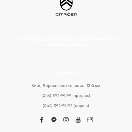
CITROËN ЦЕНТР КИЇВ «CITROËN «НІКО
МЕГАПОЛІС»»
КОНТАКТИ
Київ, Бориспільське шосе, 13-й км
(044) 392-99-99 (продаж)
(044) 392-99-92 (сервіс)
facebook
facebook-
instagram
youtube
business
messenger