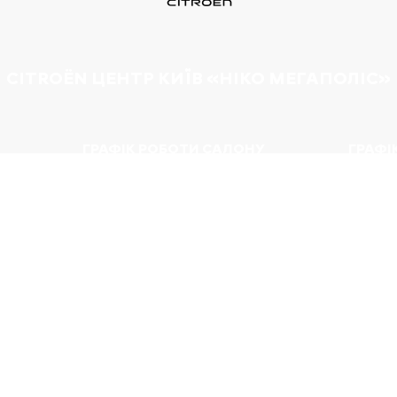
CITROËN ЦЕНТР КИЇВ «НІКО МЕГАПОЛІС»
ГРАФІК РОБОТИ САЛОНУ
ГРАФІ
й км
Пн–пт: 09:00—18:00
Пн–пт: 
Сб: 10:00—17:00
Сб: 10:
Нд: 11:00—17:00
Нд: вих
e
iness