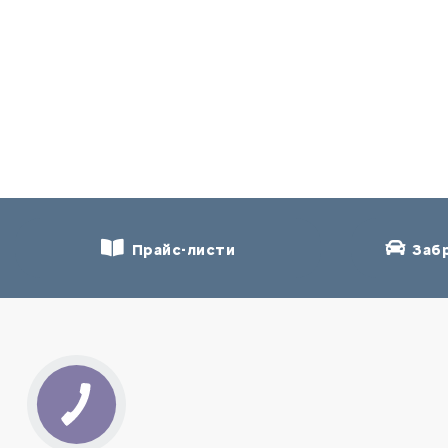
Прайс-листи
Забр