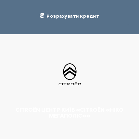
Розрахувати кредит
CITROËN ЦЕНТР КИЇВ «CITROËN «НІКО
МЕГАПОЛІС»»