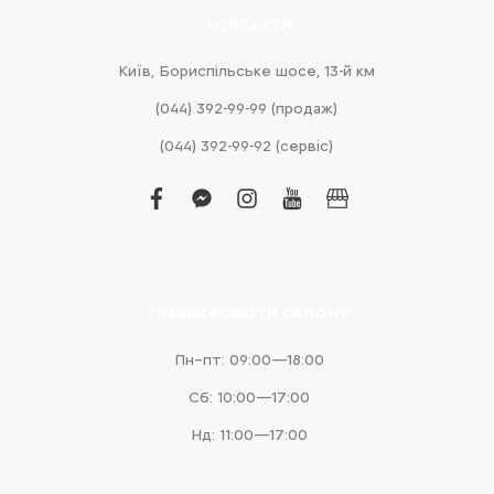
КОНТАКТИ
Київ, Бориспільське шосе, 13-й км
(044) 392-99-99 (продаж)
(044) 392-99-92 (сервіс)
facebook
facebook-
instagram
youtube
business
messenger
ГРАФІК РОБОТИ САЛОНУ
Пн–пт: 09:00—18:00
Сб: 10:00—17:00
Нд: 11:00—17:00