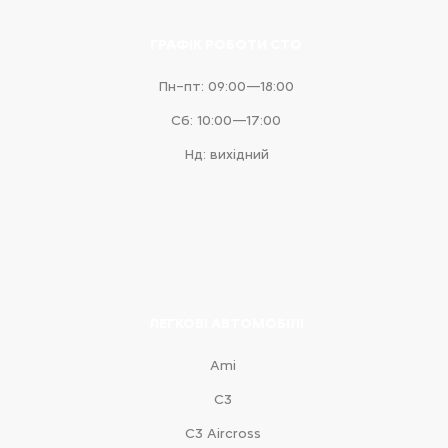
ГРАФІК РОБОТИ СТО
Пн–пт: 09:00—18:00
Сб: 10:00—17:00
Нд: вихідний
ЛЕГКОВІ АВТОМОБІЛІ
Ami
С3
С3 Aircross