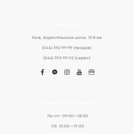
КОНТАКТИ
Київ, Бориспільське шосе, 13-й км
(044) 392-99-99 (продаж)
(044) 392-99-92 (сервіс)
facebook
facebook-
instagram
youtube
business
messenger
ГРАФІК РОБОТИ САЛОНУ
Пн–пт: 09:00—18:00
Сб: 10:00—17:00