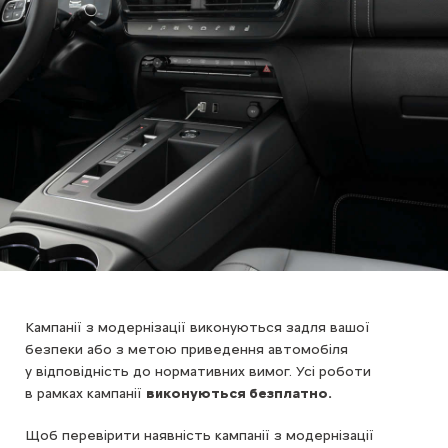
Кампанії з модернізації виконуються задля вашої
безпеки або з метою приведення автомобіля
у відповідність до нормативних вимог. Усі роботи
в рамках кампанії
виконуються безплатно.
Щоб перевірити наявність кампанії з модернізації