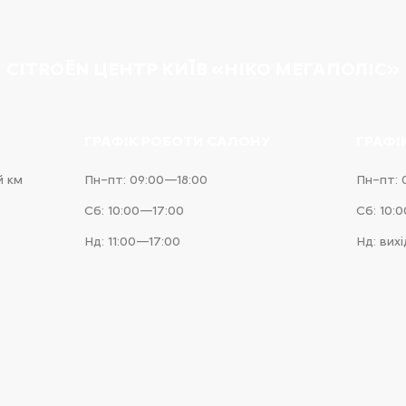
CITROËN ЦЕНТР КИЇВ «НІКО МЕГАПОЛІС»
ГРАФІК РОБОТИ САЛОНУ
ГРАФІ
й км
Пн–пт: 09:00—18:00
Пн–пт: 
Сб: 10:00—17:00
Сб: 10:
Нд: 11:00—17:00
Нд: вих
e
iness