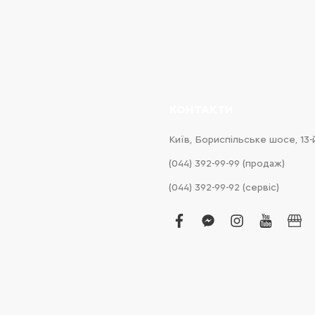
КОНТАКТИ
Київ, Бориспільське шосе, 13-
(044) 392-99-99 (продаж)
(044) 392-99-92 (сервіс)
facebook
facebook-
instagram
youtub
bus
messenger