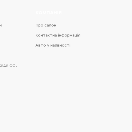
КОМПАНІЯ
и
Про салон
Контактна інформація
Авто у наявності
киди CO₂