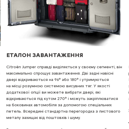
ВРАХОВУЄ ВАШУ СПЕЦІАЛІЗАЦІЮ
Потрібен сучасний, зручний і просторий фургон для
роботи? Ви можете розраховувати на Citroën Jumper.
Цей фургон поставляється в різних варіантах
з 4 можливими довжинами, 3 колісними базами
і 3 висотами. Він пропонує універсальність для
задоволення потреб будь-яких видів діяльності.
Знайдіть версію для себе:
4 довжини: L1 (4,963 м), L2 (5,413 м), L3 (5,998 м) і L4
(6,363 м);