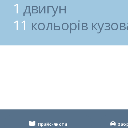
1
двигун
11
кольорів кузов
Прайс-листи
Забр