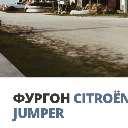
ФУРГОН
CITROË
JUMPER