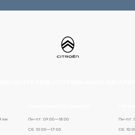
OËN ЦЕНТР КИЇВ «CITROËN «НІКО МЕГАПО
ГРАФІК РОБОТИ САЛОНУ
ГРАФІ
й км
Пн–пт: 09:00—18:00
Пн–пт: 
Сб: 10:00—17:00
Сб: 10: