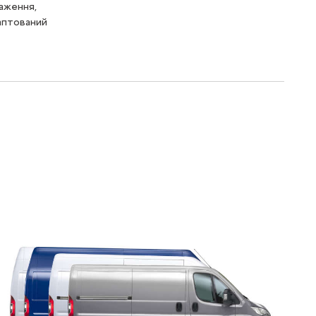
аження,
аптований