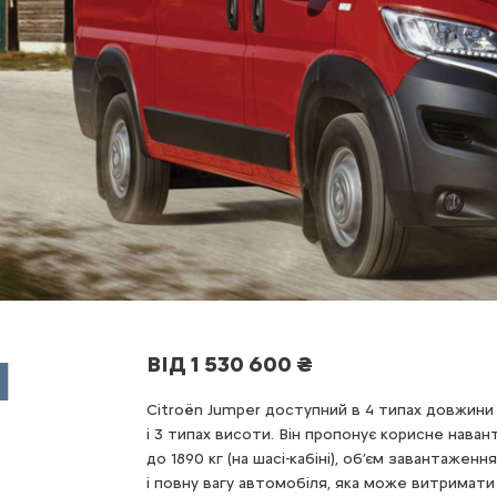
N
ВІД 1 530 600 ₴
Citroën Jumper доступний в 4 типах довжини
і 3 типах висоти. Він пропонує корисне нава
до 1890 кг (на шасі-кабіні), об’єм завантаження
і повну вагу автомобіля, яка може витримати