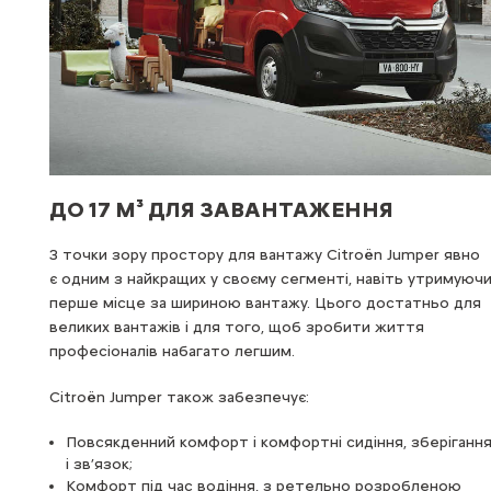
ЕТАЛОН ЗАВАНТАЖЕННЯ
но
Citroën Jumper справді виділяється у своєму сегменті, він
уючи
максимально спрощує завантаження. Дві задні навісні
ля
двері відкриваються на 96° або 180° і утримуються
на місці розумною системою висувних тяг. У якості
додаткової опції ви можете вибрати двері, які
відкриваються під кутом 270° і можуть закріплюватися
на боковинах автомобіля за допомогою спеціальних
петель. Всередині стандартна перегородка з листового
ання
металу захищає від поштовхів і шуму.