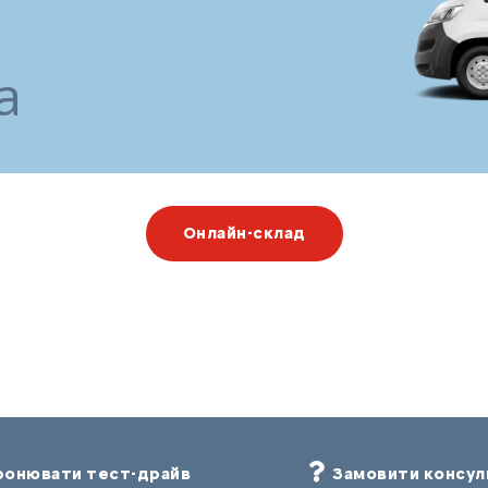
а
Онлайн-склад
онювати тест-драйв
Замовити консул