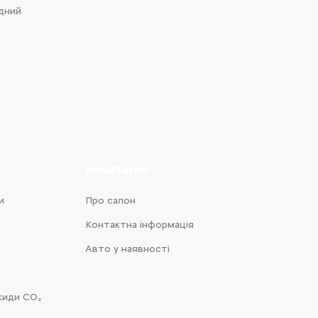
ідний
КОМПАНІЯ
и
Про салон
Контактна інформація
Авто у наявності
киди CO₂