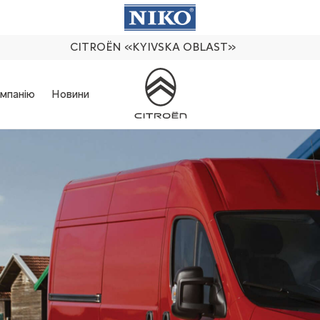
CITROËN
«KYIVSKA OBLAST»
мпанію
Новини