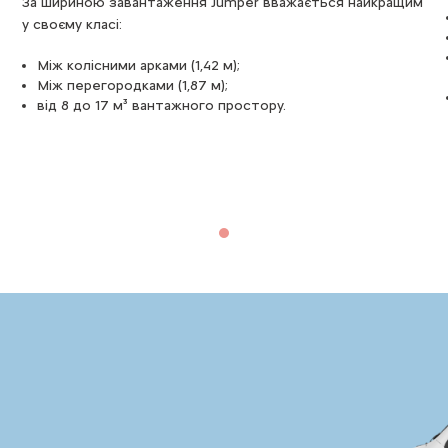
3 колісні бази: 3 м (L1), 3,45 м (L2) і 4,035 м (L3 і L4);
3 висоти: 2,254 м (Н1), 2,524 м (Н2), 2,764 м (Н3);
Одна найкраща в своєму класі корисна ширина з 1,42 м
між колісними арками і 1,87 м між перегородками;
Корисний об’єм: L1H1: 8 м³ / L2H2: 11,5 м³ /L3H2: 13 м³
/L4H2: 15 м³ / L4H3: 17 м³.