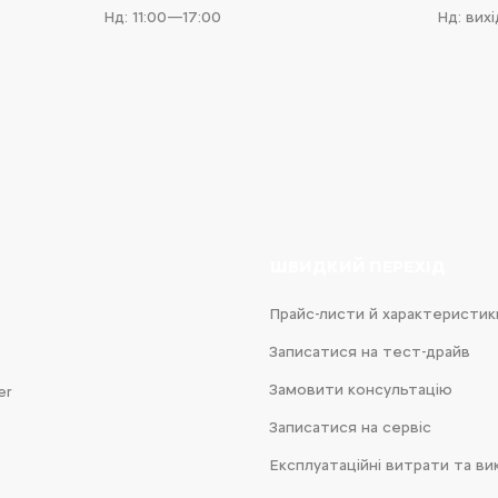
Нд: 11:00—17:00
Нд: вих
e
iness
ШВИДКИЙ ПЕРЕХІД
Прайс-листи й характеристик
Записатися на тест-драйв
Замовити консультацію
er
Записатися на сервіс
Експлуатаційні витрати та ви