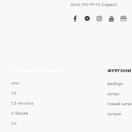
(044) 392-99-92 (сервіс)
facebook
facebook-
instagram
youtub
bus
messenger
ЛЕГКОВІ АВТОМОБІЛІ
ФУРГОНИ
Ami
Berlingo
С3
Jumpy
С3 Aircross
Новий Jump
C-Elysée
Jumper
С4