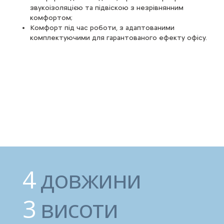
За шириною завантаження Jumper вважається найкращим
у своєму класі:
Між колісними арками (1,42 м);
Між перегородками (1,87 м);
від 8 до 17 м³ вантажного простору.
4
довжини
3
висоти