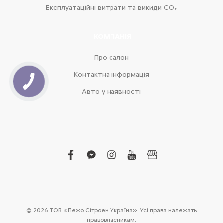
Експлуатаційні витрати та викиди CO₂
КОМПАНІЯ
Про салон
Контактна інформація
Авто у наявності
facebook
facebook-
instagram
youtube
business
messenger
© 2026 ТОВ «Пежо Сітроен Україна». Усі права належать
правовласникам.