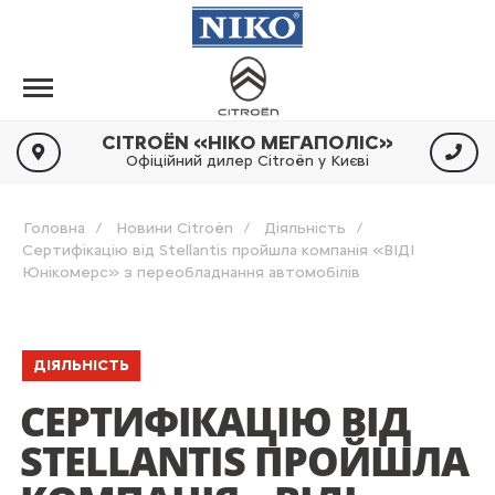
CITROËN «НІКО МЕГАПОЛІС»
Офіційний дилер Citroën у Києві
Головна
Новини Citroën
Діяльність
Сертифікацію від Stellantis пройшла компанія «ВІДІ
Юнікомерс» з переобладнання автомобілів
ДІЯЛЬНІСТЬ
СЕРТИФІКАЦІЮ ВІД
STELLANTIS ПРОЙШЛА