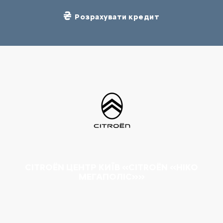
Розрахувати кредит
CITROËN ЦЕНТР КИЇВ «CITROËN «НІКО
МЕГАПОЛІС»»