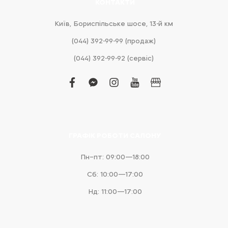
КОНТАКТИ
Київ, Бориспільське шосе, 13-й км
(044) 392-99-99 (продаж)
(044) 392-99-92 (сервіс)
facebook
facebook-
instagram
youtube
business
messenger
ГРАФІК РОБОТИ САЛОНУ
Пн–пт: 09:00—18:00
Сб: 10:00—17:00
Нд: 11:00—17:00