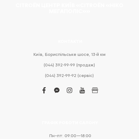
CITROËN ЦЕНТР КИЇВ «CITROËN «НІКО
МЕГАПОЛІС»»
КОНТАКТИ
Київ, Бориспільське шосе, 13-й км
(044) 392-99-99 (продаж)
(044) 392-99-92 (сервіс)
facebook
facebook-
instagram
youtube
business
messenger
ГРАФІК РОБОТИ САЛОНУ
Пн–пт: 09:00—18:00