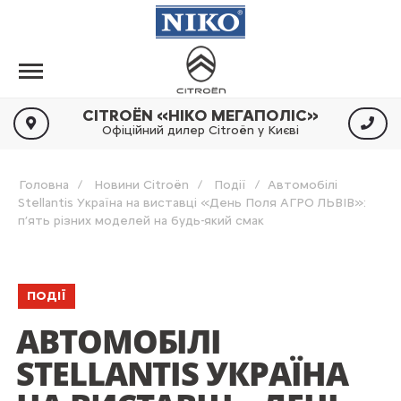
CITROËN «НІКО МЕГАПОЛІС»
Офіційний дилер Citroën у Києві
Головна
Новини Citroën
Події
Автомобілі
Stellantis Україна на виставці «День Поля АГРО ЛЬВІВ»:
п’ять різних моделей на будь-який смак
ПОДІЇ
АВТОМОБІЛІ
STELLANTIS УКРАЇНА