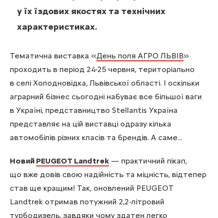
у їх їздових якостях та технічних
характеристиках.
Тематична виставка «
День поля АГРО ЛЬВІВ
»
проходить в період 24-25 червня, територіально
в селі Холодновідка, Львівської області. І оскільки
аграрний бізнес сьогодні набуває все більшої ваги
в Україні, представництво Stellantis Україна
представляє на цій виставці одразу кілька
автомобілів різних класів та брендів. А саме...
Новий
PEUGEOT Landtrek
— практичний пікап,
що вже довів свою надійність та міцність, відтепер
став ще кращим! Так, оновлений PEUGEOT
Landtrek отримав потужний 2,2-літровий
турбодизель, завдяки чому здатен легко